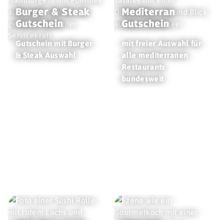
Burger & Steak
Mediterran
Gutschein
Gutschein
Gutschein mit Burger
mit freier Auswahl für
& Steak Auswahl
alle mediterranen
Restaurants
bundesweit