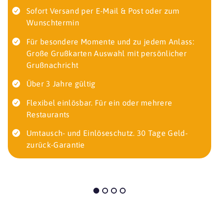
Sofort Versand per E-Mail & Post oder zum
Wunschtermin
Für besondere Momente und zu jedem Anlass:
Große Grußkarten Auswahl mit persönlicher
Grußnachricht
Über 3 Jahre gültig
Flexibel einlösbar. Für ein oder mehrere
Restaurants
Umtausch- und Einlöseschutz. 30 Tage Geld-
zurück-Garantie