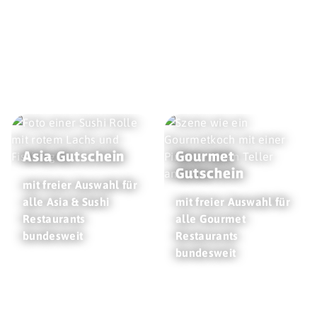
Asia Gutschein
Gourmet
Gutschein
mit freier Auswahl für
alle Asia & Sushi
mit freier Auswahl für
Restaurants
alle Gourmet
bundesweit
Restaurants
bundesweit