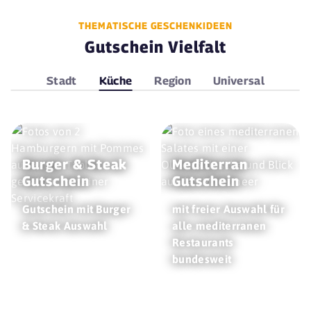
THEMATISCHE GESCHENKIDEEN
Gutschein Vielfalt
Stadt
Küche
Region
Universal
Burger & Steak
Mediterran
Gutschein
Gutschein
Gutschein mit Burger
mit freier Auswahl für
& Steak Auswahl
alle mediterranen
Restaurants
bundesweit