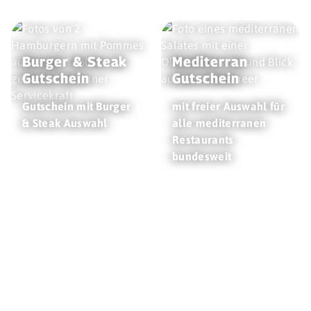
Burger & Steak
Mediterran
Gutschein
Gutschein
Gutschein mit Burger
mit freier Auswahl für
& Steak Auswahl
alle mediterranen
Restaurants
bundesweit