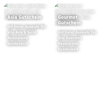
Asia Gutschein
Gourmet
Gutschein
mit freier Auswahl für
alle Asia & Sushi
mit freier Auswahl für
Restaurants
alle Gourmet
bundesweit
Restaurants
bundesweit