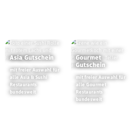
Asia Gutschein
Gourmet
Gutschein
mit freier Auswahl für
alle Asia & Sushi
mit freier Auswahl für
Restaurants
alle Gourmet
bundesweit
Restaurants
bundesweit