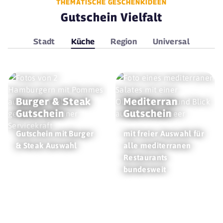
THEMATISCHE GESCHENKIDEEN
Gutschein Vielfalt
Stadt
Küche
Region
Universal
Burger & Steak
Mediterran
Gutschein
Gutschein
Gutschein mit Burger
mit freier Auswahl für
& Steak Auswahl
alle mediterranen
Restaurants
bundesweit