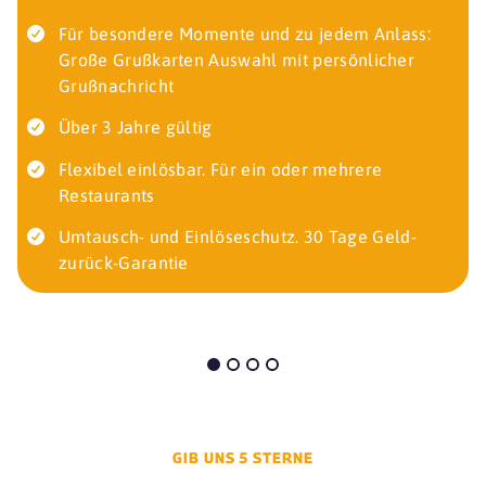
Für besondere Momente und zu jedem Anlass:
Große Grußkarten Auswahl mit persönlicher
Grußnachricht
Über 3 Jahre gültig
Flexibel einlösbar. Für ein oder mehrere
Restaurants
Umtausch- und Einlöseschutz. 30 Tage Geld-
zurück-Garantie
GIB UNS 5 STERNE