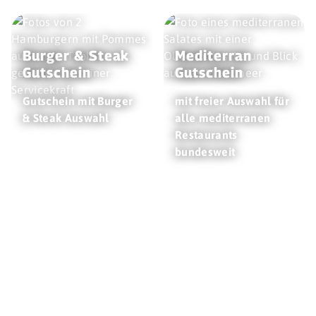
Burger & Steak
Mediterran
Gutschein
Gutschein
Gutschein mit Burger
mit freier Auswahl für
& Steak Auswahl
alle mediterranen
Restaurants
bundesweit