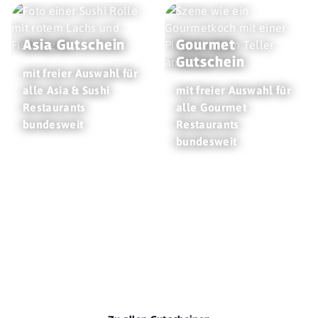
Asia Gutschein
Gourmet
Gutschein
mit freier Auswahl für
alle Asia & Sushi
mit freier Auswahl für
Restaurants
alle Gourmet
bundesweit
Restaurants
bundesweit