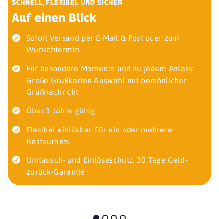
SCHNELL, FLEXIBEL UND SICHER
Auf einen Blick
Sofort Versand per E-Mail & Post oder zum
Wunschtermin
Für besondere Momente und zu jedem Anlass:
Große Grußkarten Auswahl mit persönlicher
Grußnachricht
Über 3 Jahre gültig
Flexibel einlösbar. Für ein oder mehrere
Restaurants
Umtausch- und Einlöseschutz. 30 Tage Geld-
zurück-Garantie