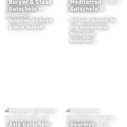
Burger & Steak
Mediterran
Gutschein
Gutschein
Gutschein mit Burger
mit freier Auswahl für
& Steak Auswahl
alle mediterranen
Restaurants
bundesweit
Asia Gutschein
Gourmet