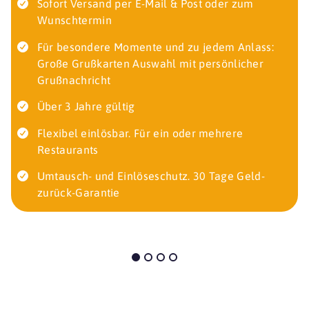
Sofort Versand per E-Mail & Post oder zum
Wunschtermin
Für besondere Momente und zu jedem Anlass:
Große Grußkarten Auswahl mit persönlicher
Grußnachricht
Über 3 Jahre gültig
Flexibel einlösbar. Für ein oder mehrere
Restaurants
Umtausch- und Einlöseschutz. 30 Tage Geld-
zurück-Garantie