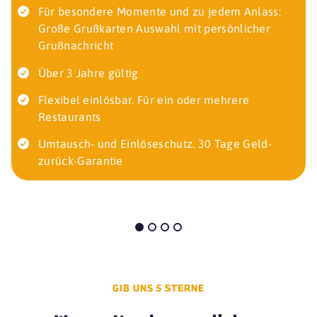
Für besondere Momente und zu jedem Anlass:
Große Grußkarten Auswahl mit persönlicher
Grußnachricht
Über 3 Jahre gültig
Flexibel einlösbar. Für ein oder mehrere
Restaurants
Umtausch- und Einlöseschutz. 30 Tage Geld-
zurück-Garantie
GIB UNS 5 STERNE