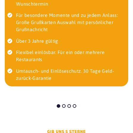
Wunschtermin
Für besondere Momente und zu jedem Anlass:
Große Grußkarten Auswahl mit persönlicher
Grußnachricht
Über 3 Jahre gültig
Flexibel einlösbar. Für ein oder mehrere
Restaurants
Umtausch- und Einlöseschutz. 30 Tage Geld-
zurück-Garantie
GIB UNS 5 STERNE