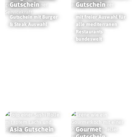
Gutschein
Gutschein
Gutschein mit Burger
mit freier Auswahl für
& Steak Auswahl
alle mediterranen
Restaurants
bundesweit
Asia Gutschein
Gourmet
Gutschein