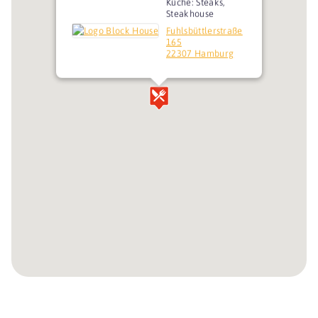
Küche: Steaks,
Steakhouse
Fuhlsbüttlerstraße
165
22307 Hamburg