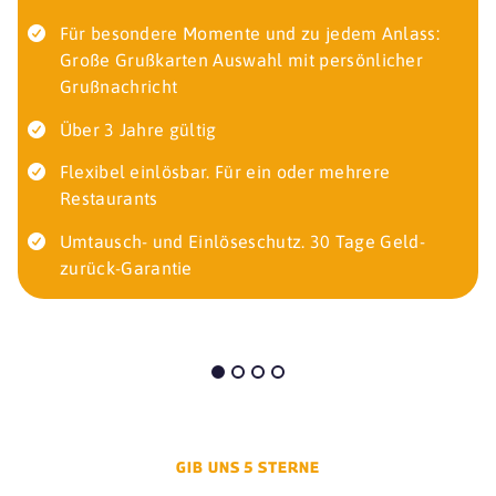
Für besondere Momente und zu jedem Anlass:
Große Grußkarten Auswahl mit persönlicher
Grußnachricht
Über 3 Jahre gültig
Flexibel einlösbar. Für ein oder mehrere
Restaurants
Umtausch- und Einlöseschutz. 30 Tage Geld-
zurück-Garantie
GIB UNS 5 STERNE