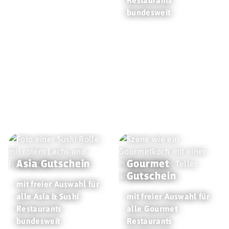
bundesweit
Asia Gutschein
Gourmet
Gutschein
mit freier Auswahl für
alle Asia & Sushi
mit freier Auswahl für
Restaurants
alle Gourmet
bundesweit
Restaurants