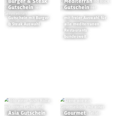
Burger & Steak
Mediterran
Gutschein
Gutschein
Gutschein mit Burger
mit freier Auswahl für
& Steak Auswahl
alle mediterranen
Restaurants
bundesweit
Asia Gutschein
Gourmet