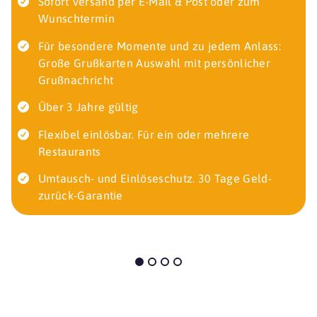
Sofort Versand per E-Mail & Post oder zum
Wunschtermin
Für besondere Momente und zu jedem Anlass:
Große Grußkarten Auswahl mit persönlicher
Grußnachricht
Über 3 Jahre gültig
Flexibel einlösbar. Für ein oder mehrere
Restaurants
Umtausch- und Einlöseschutz. 30 Tage Geld-
zurück-Garantie