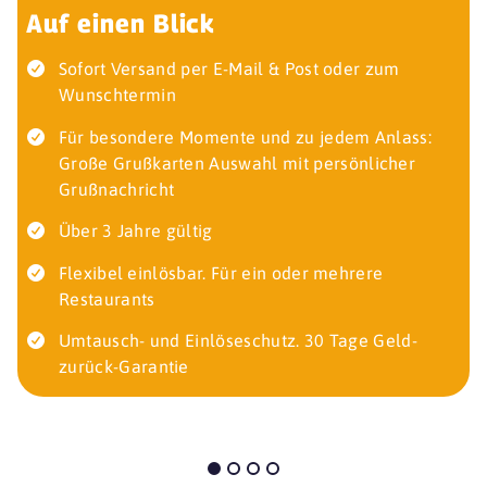
Auf einen Blick
Sofort Versand per E-Mail & Post oder zum
Wunschtermin
Für besondere Momente und zu jedem Anlass:
Große Grußkarten Auswahl mit persönlicher
Grußnachricht
Über 3 Jahre gültig
Flexibel einlösbar. Für ein oder mehrere
Restaurants
Umtausch- und Einlöseschutz. 30 Tage Geld-
zurück-Garantie