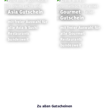
Asia Gutschein
Gourmet
Gutschein
mit freier Auswahl für
alle Asia & Sushi
mit freier Auswahl für
Restaurants
alle Gourmet
bundesweit
Restaurants
bundesweit
Zu allen Gutscheinen