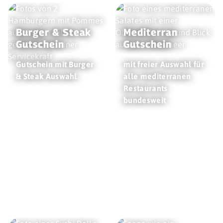
Burger & Steak
Mediterran
Gutschein
Gutschein
Gutschein mit Burger
mit freier Auswahl für
& Steak Auswahl
alle mediterranen
Restaurants
bundesweit