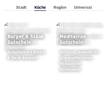
Stadt
Küche
Region
Universal
Burger & Steak
Mediterran
Gutschein
Gutschein
Gutschein mit Burger
mit freier Auswahl für
& Steak Auswahl
alle mediterranen
Restaurants
bundesweit