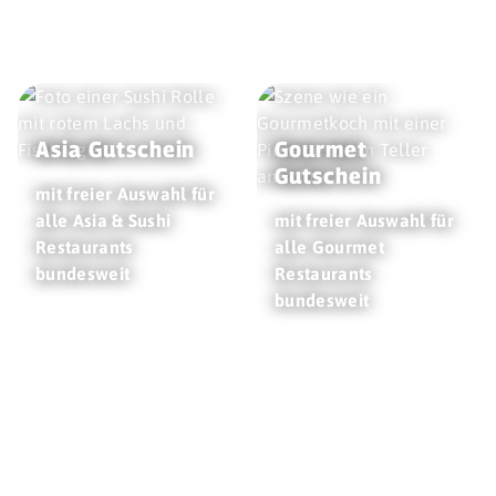
Asia Gutschein
Gourmet
Gutschein
mit freier Auswahl für
alle Asia & Sushi
mit freier Auswahl für
Restaurants
alle Gourmet
bundesweit
Restaurants
bundesweit