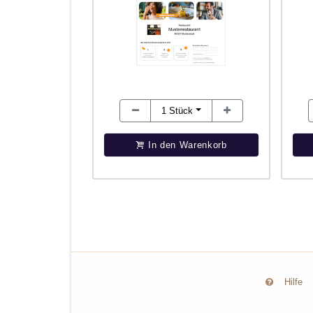
1
Stück
In den Warenkorb
Hilfe