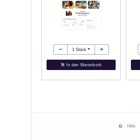
1
Stück
In den Warenkorb
Hilfe