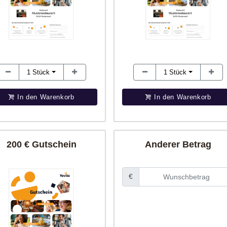
1
Stück
1
Stück
In den Warenkorb
In den Warenkorb
200 € Gutschein
Anderer Betrag
€