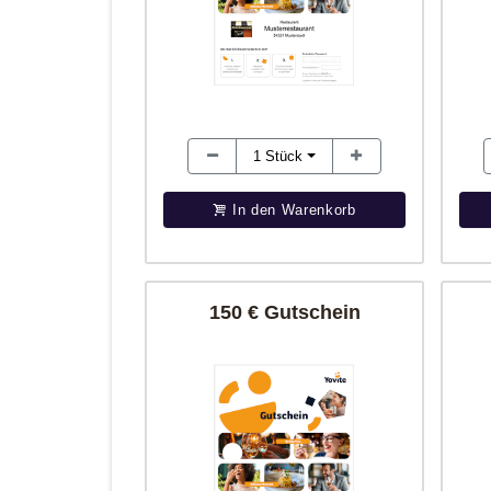
1
Stück
In den Warenkorb
150 € Gutschein