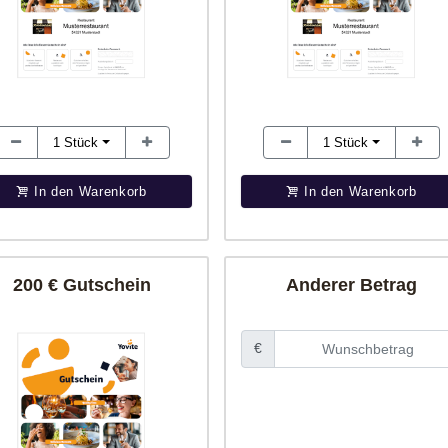
1
Stück
1
Stück
In den Warenkorb
In den Warenkorb
200 € Gutschein
Anderer Betrag
€