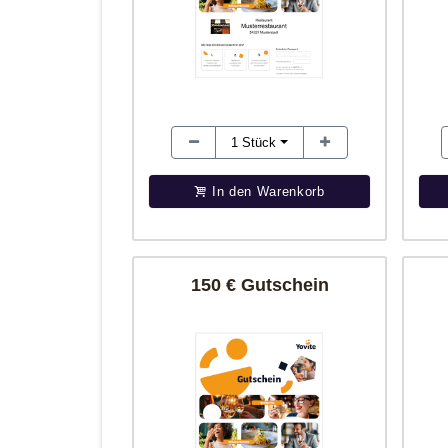
1
Stück
In den Warenkorb
150 € Gutschein