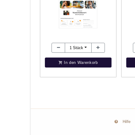
1
Stück
In den Warenkorb
Hilfe