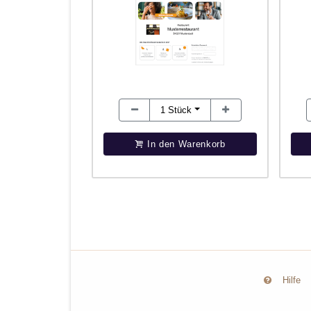
1
Stück
In den Warenkorb
Hilfe