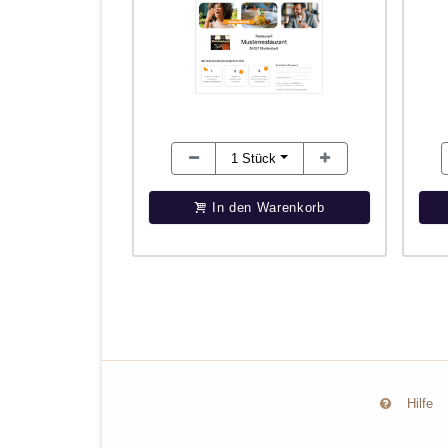
1
Stück
In den Warenkorb
Hilfe