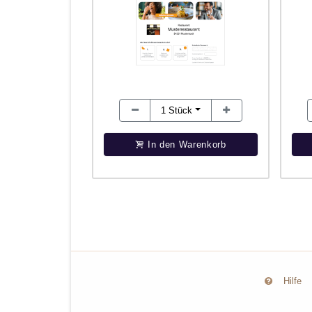
1
Stück
In den Warenkorb
Hilfe