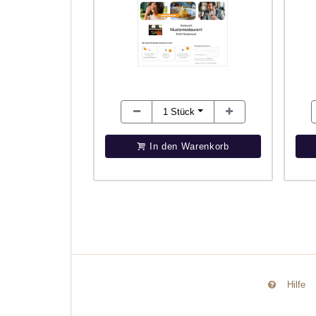
1
Stück
In den Warenkorb
Hilfe