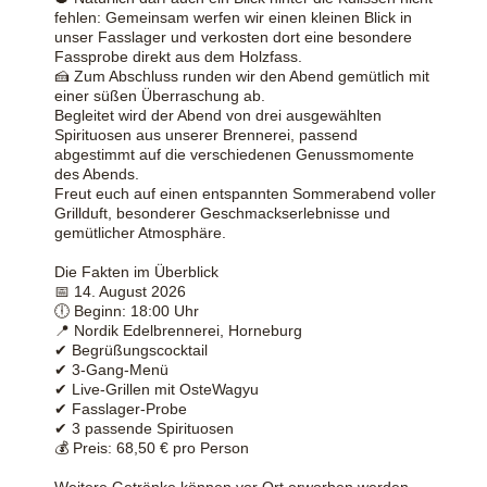
fehlen: Gemeinsam werfen wir einen kleinen Blick in
unser Fasslager und verkosten dort eine besondere
Fassprobe direkt aus dem Holzfass.
🍰 Zum Abschluss runden wir den Abend gemütlich mit
einer süßen Überraschung ab.
Begleitet wird der Abend von drei ausgewählten
Spirituosen aus unserer Brennerei, passend
abgestimmt auf die verschiedenen Genussmomente
des Abends.
Freut euch auf einen entspannten Sommerabend voller
Grillduft, besonderer Geschmackserlebnisse und
gemütlicher Atmosphäre.
Die Fakten im Überblick
📅 14. August 2026
🕕 Beginn: 18:00 Uhr
📍 Nordik Edelbrennerei, Horneburg
✔ Begrüßungscocktail
✔ 3-Gang-Menü
✔ Live-Grillen mit OsteWagyu
✔ Fasslager-Probe
✔ 3 passende Spirituosen
💰 Preis: 68,50 € pro Person
Weitere Getränke können vor Ort erworben werden.