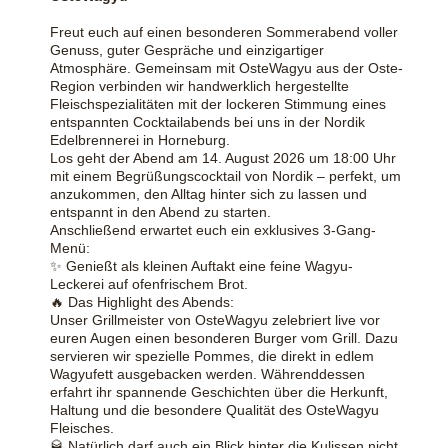
Freut euch auf einen besonderen Sommerabend voller
Genuss, guter Gespräche und einzigartiger
Atmosphäre. Gemeinsam mit OsteWagyu aus der Oste-
Region verbinden wir handwerklich hergestellte
Fleischspezialitäten mit der lockeren Stimmung eines
entspannten Cocktailabends bei uns in der Nordik
Edelbrennerei in Horneburg.
Los geht der Abend am 14. August 2026 um 18:00 Uhr
mit einem Begrüßungscocktail von Nordik – perfekt, um
anzukommen, den Alltag hinter sich zu lassen und
entspannt in den Abend zu starten.
Anschließend erwartet euch ein exklusives 3-Gang-
Menü:
✨ Genießt als kleinen Auftakt eine feine Wagyu-
Leckerei auf ofenfrischem Brot.
🔥 Das Highlight des Abends:
Unser Grillmeister von OsteWagyu zelebriert live vor
euren Augen einen besonderen Burger vom Grill. Dazu
servieren wir spezielle Pommes, die direkt in edlem
Wagyufett ausgebacken werden. Währenddessen
erfahrt ihr spannende Geschichten über die Herkunft,
Haltung und die besondere Qualität des OsteWagyu
Fleisches.
🥃 Natürlich darf auch ein Blick hinter die Kulissen nicht