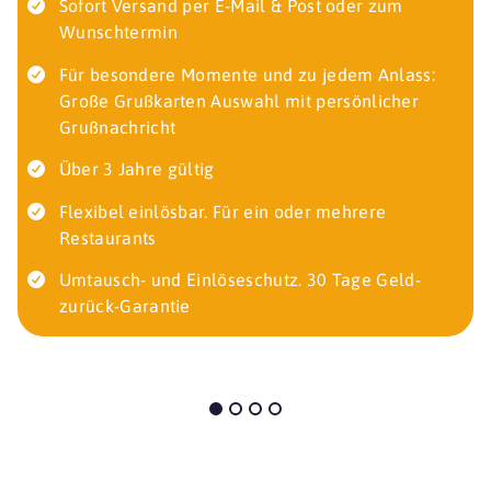
Sofort Versand per E-Mail & Post oder zum
Wunschtermin
Für besondere Momente und zu jedem Anlass:
Große Grußkarten Auswahl mit persönlicher
Grußnachricht
Über 3 Jahre gültig
Flexibel einlösbar. Für ein oder mehrere
Restaurants
Umtausch- und Einlöseschutz. 30 Tage Geld-
zurück-Garantie