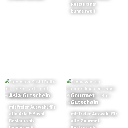
Restaurants
bundesweit
Asia Gutschein
Gourmet
Gutschein
mit freier Auswahl für
alle Asia & Sushi
mit freier Auswahl für
Restaurants
alle Gourmet
bundesweit
Restaurants