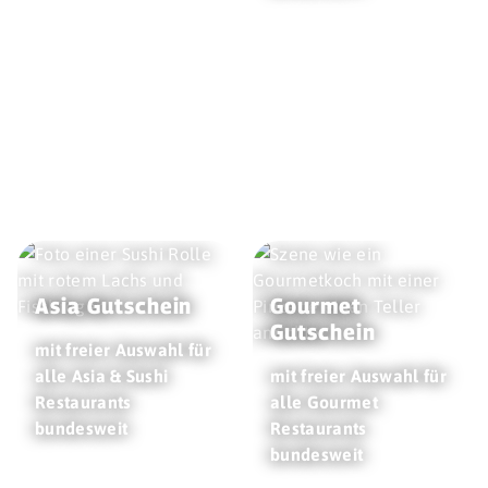
Asia Gutschein
Gourmet
Gutschein
mit freier Auswahl für
alle Asia & Sushi
mit freier Auswahl für
Restaurants
alle Gourmet
bundesweit
Restaurants
bundesweit