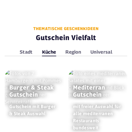
THEMATISCHE GESCHENKIDEEN
Gutschein Vielfalt
Stadt
Küche
Region
Universal
Burger & Steak
Mediterran
Gutschein
Gutschein
Gutschein mit Burger
mit freier Auswahl für
& Steak Auswahl
alle mediterranen
Restaurants
bundesweit