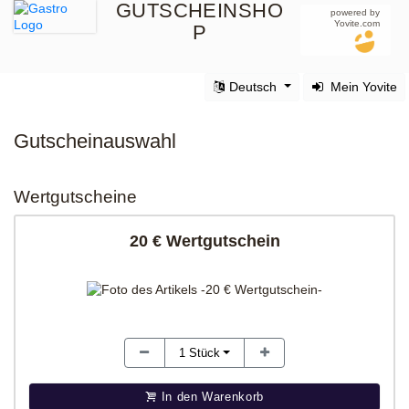
GUTSCHEINSHO
powered by
Yovite.com
P
Deutsch
Mein Yovite
Gutscheinauswahl
Wertgutscheine
20 € Wertgutschein
1
Stück
In den Warenkorb