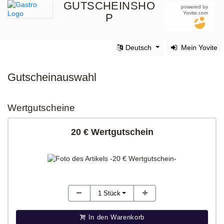
GUTSCHEINSHO
powered by
Yovite.com
P
Deutsch
Mein Yovite
Gutscheinauswahl
Wertgutscheine
20 € Wertgutschein
1
Stück
In den Warenkorb