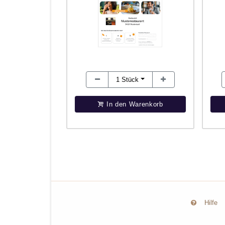
1
Stück
In den Warenkorb
Hilfe