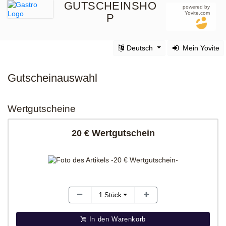
GUTSCHEINSHO
powered by
Yovite.com
P
Deutsch
Mein Yovite
Gutscheinauswahl
Wertgutscheine
20 € Wertgutschein
1
Stück
In den Warenkorb