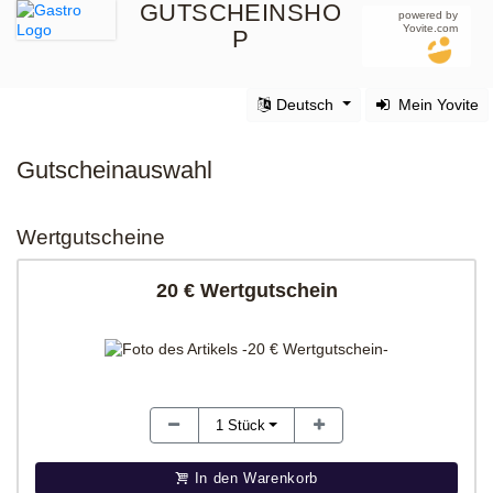
GUTSCHEINSHO
powered by
Yovite.com
P
Deutsch
Mein Yovite
Gutscheinauswahl
Wertgutscheine
20 € Wertgutschein
1
Stück
In den Warenkorb