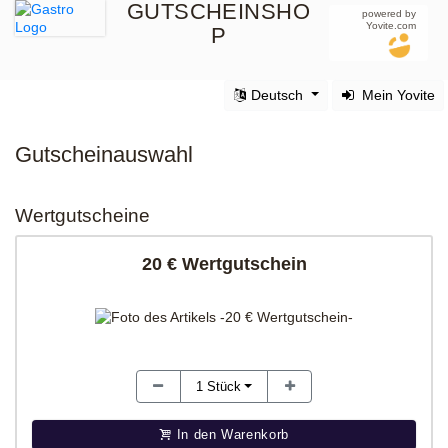
GUTSCHEINSHO
powered by
Yovite.com
P
Deutsch
Mein Yovite
Gutscheinauswahl
Wertgutscheine
20 € Wertgutschein
1
Stück
In den Warenkorb