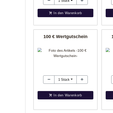
1
Stück
In den Warenkorb
100 € Wertgutschein
1
Stück
In den Warenkorb