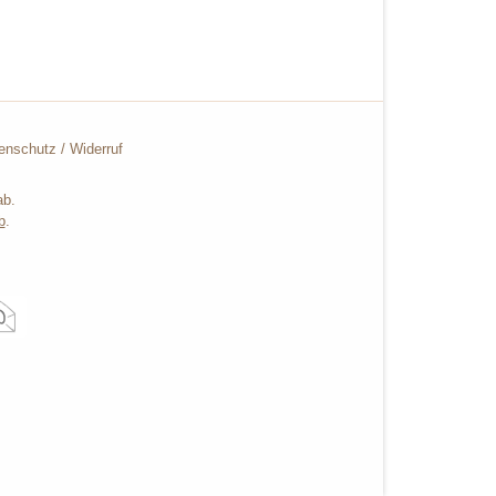
enschutz
/
Widerruf
ab.
b
.