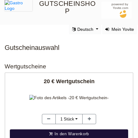
GUTSCHEINSHO
powered by
Yovite.com
P
Deutsch
Mein Yovite
Gutscheinauswahl
Wertgutscheine
20 € Wertgutschein
1
Stück
In den Warenkorb