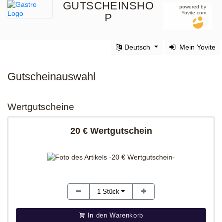
GUTSCHEINSHO
powered by
Yovite.com
P
Deutsch
Mein Yovite
Gutscheinauswahl
Wertgutscheine
20 € Wertgutschein
1
Stück
In den Warenkorb