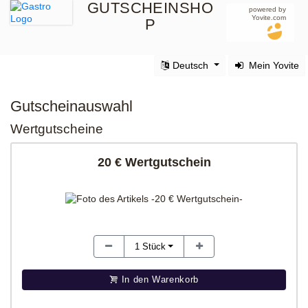
GUTSCHEINSHO
powered by
Yovite.com
P
Deutsch
Mein Yovite
Gutscheinauswahl
Wertgutscheine
20 € Wertgutschein
1
Stück
In den Warenkorb