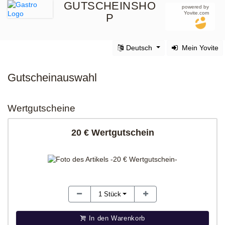
GUTSCHEINSHO
powered by
Yovite.com
P
Deutsch
Mein Yovite
Gutscheinauswahl
Wertgutscheine
20 € Wertgutschein
1
Stück
In den Warenkorb