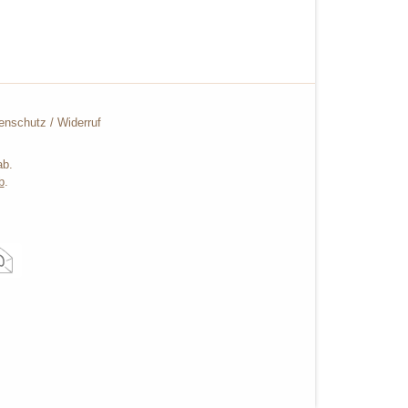
enschutz
/
Widerruf
ab.
b
.