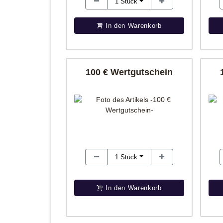
1
Stück
In den Warenkorb
100 € Wertgutschein
1
Stück
In den Warenkorb