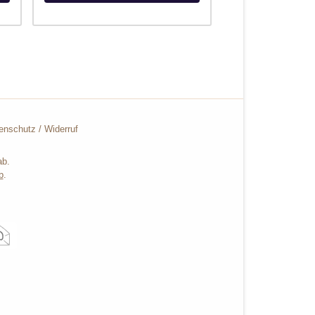
enschutz
/
Widerruf
ab.
b
.