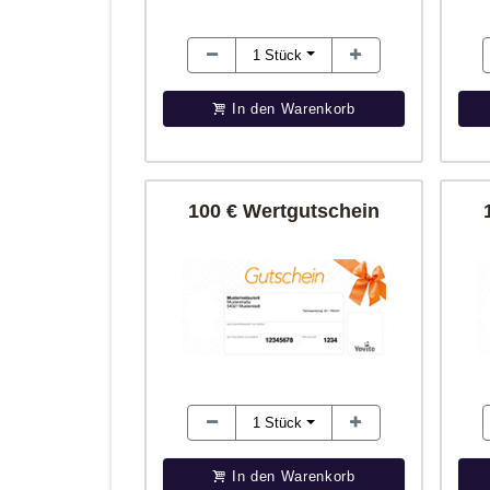
1
Stück
In den Warenkorb
100 € Wertgutschein
1
Stück
In den Warenkorb