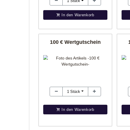
1
Stück
In den Warenkorb
100 € Wertgutschein
1
Stück
In den Warenkorb