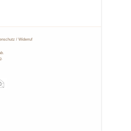
enschutz
/
Widerruf
ab.
b
.