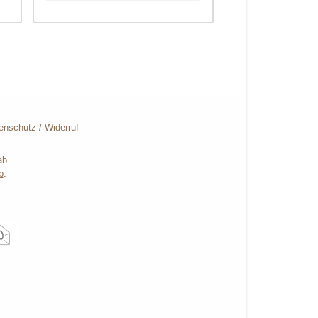
enschutz
/
Widerruf
ab.
b
.