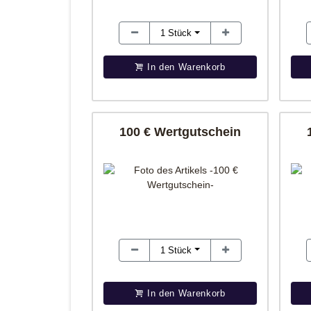
1
Stück
In den Warenkorb
100 € Wertgutschein
1
Stück
In den Warenkorb