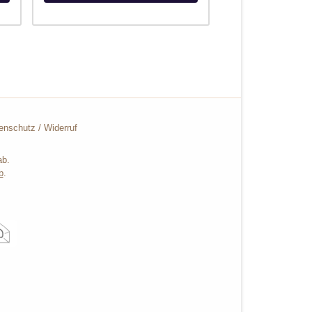
enschutz
/
Widerruf
ab.
b
.