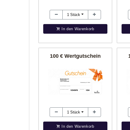
1
Stück
In den Warenkorb
100 € Wertgutschein
1
Stück
In den Warenkorb