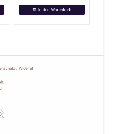
In den Warenkorb
enschutz
/
Widerruf
ab.
b
.