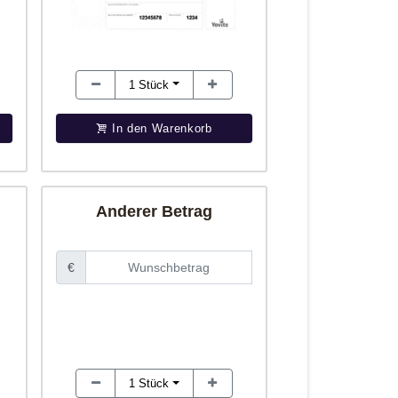
1
Stück
In den Warenkorb
Anderer Betrag
€
1
Stück