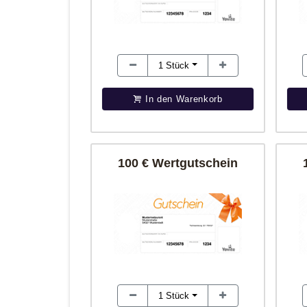
1
Stück
In den Warenkorb
100 € Wertgutschein
1
Stück