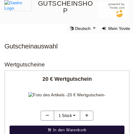
GUTSCHEINSHO
powered by
Yovite.com
P
Deutsch
Mein Yovite
Gutscheinauswahl
Wertgutscheine
20 € Wertgutschein
1
Stück
In den Warenkorb