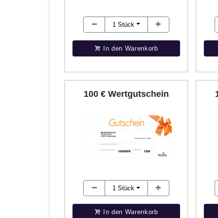
1
Stück
In den Warenkorb
100 € Wertgutschein
1
Stück
In den Warenkorb