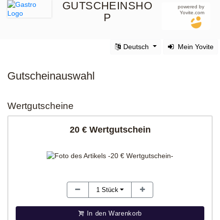
GUTSCHEINSHO
powered by
Yovite.com
P
Deutsch
Mein Yovite
Gutscheinauswahl
Wertgutscheine
20 € Wertgutschein
1
Stück
In den Warenkorb