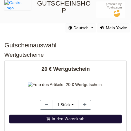
GUTSCHEINSHO
powered by
Yovite.com
P
Deutsch
Mein Yovite
Gutscheinauswahl
Wertgutscheine
20 € Wertgutschein
1
Stück
In den Warenkorb