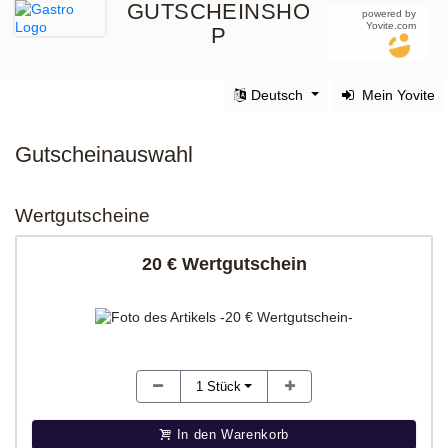
GUTSCHEINSHO
powered by
Yovite.com
P
Deutsch
Mein Yovite
Gutscheinauswahl
Wertgutscheine
20 € Wertgutschein
1
Stück
In den Warenkorb