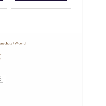
enschutz
/
Widerruf
ab.
b
.