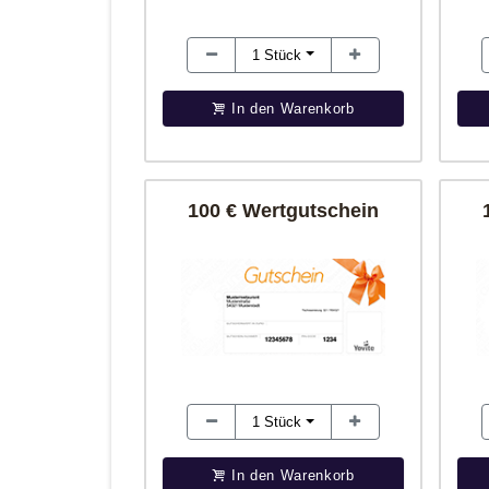
1
Stück
In den Warenkorb
100 € Wertgutschein
1
Stück
In den Warenkorb